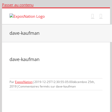
Passer au contenu
dave-kaufman
dave-kaufman
Par
ExposNation
|
2019-12-25T12:30:55-05:00
décembre 25th,
2019
|
Commentaires fermés
sur dave-kaufman