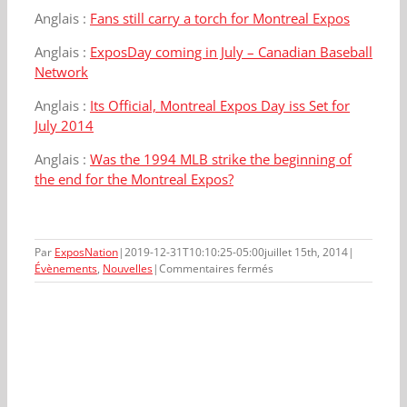
Anglais :
Fans still carry a torch for Montreal Expos
Anglais :
ExposDay coming in July – Canadian Baseball
Network
Anglais :
Its Official, Montreal Expos Day iss Set for
July 2014
Anglais :
Was the 1994 MLB strike the beginning of
the end for the Montreal Expos?
Par
ExposNation
|
2019-12-31T10:10:25-05:00
juillet 15th, 2014
|
sur
Évènements
,
Nouvelles
|
Commentaires fermés
Évènement
ExposNation
du
12
juillet
2014