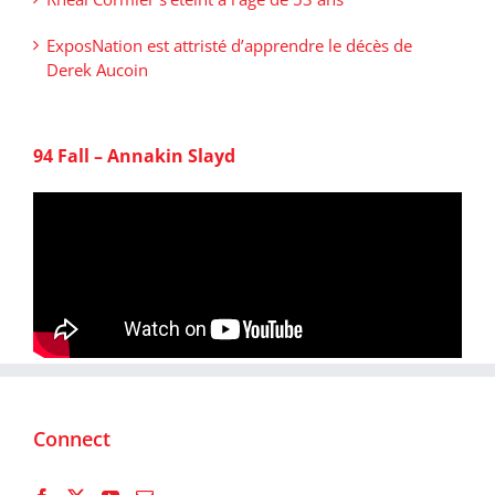
ExposNation est attristé d’apprendre le décès de
Derek Aucoin
94 Fall – Annakin Slayd
Connect