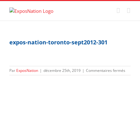
Passer
au
contenu
expos-nation-toronto-sept2012-301
sur
Par
ExposNation
|
décembre 25th, 2019
|
Commentaires fermés
expos-
nation-
toronto-
sept201
301