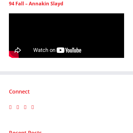
94 Fall – Annakin Slayd
Connect
Recent Posts