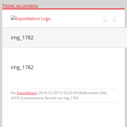
Passer au contenu
img_1782
img_1782
Par
ExposNation
|
2019-12-25T12:32:23-05:00
décembre 25th,
2019
|
Commentaires fermés
sur img_1782