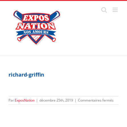
Passer
au
contenu
richard-griffin
sur
Par
ExposNation
|
décembre 25th, 2019
|
Commentaires fermés
richard-
griffin