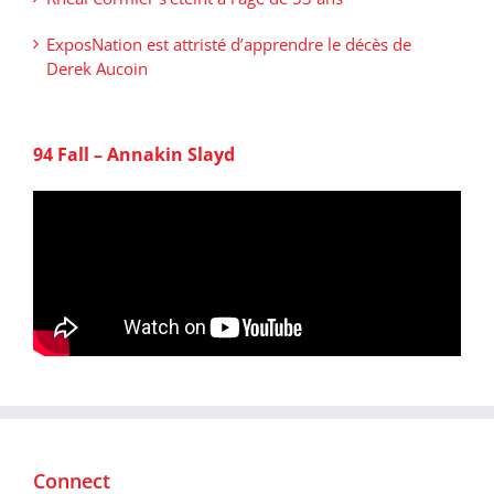
ExposNation est attristé d’apprendre le décès de
Derek Aucoin
94 Fall – Annakin Slayd
Connect