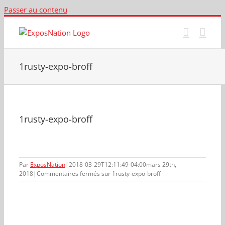
Passer au contenu
1rusty-expo-broff
1rusty-expo-broff
Par
ExposNation
|
2018-03-29T12:11:49-04:00
mars 29th,
2018
|
Commentaires fermés
sur 1rusty-expo-broff