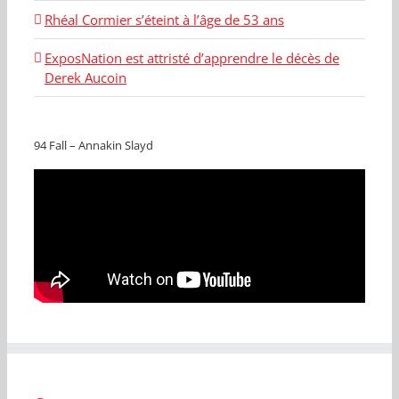
Rhéal Cormier s’éteint à l’âge de 53 ans
ExposNation est attristé d’apprendre le décès de
Derek Aucoin
94 Fall – Annakin Slayd