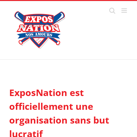
Passer
au
contenu
Voir
l'image
ExposNation est
agrandie
officiellement une
organisation sans but
lucratif