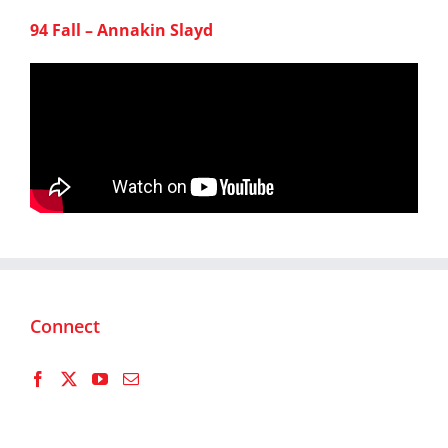
94 Fall – Annakin Slayd
Connect