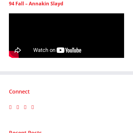
94 Fall – Annakin Slayd
Connect
Recent Posts