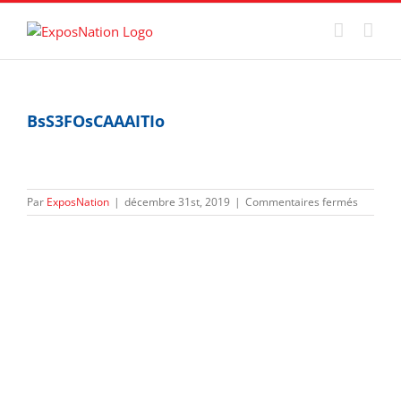
Passer
au
contenu
BsS3FOsCAAAITIo
sur
Par
ExposNation
|
décembre 31st, 2019
|
Commentaires fermés
BsS3FOs