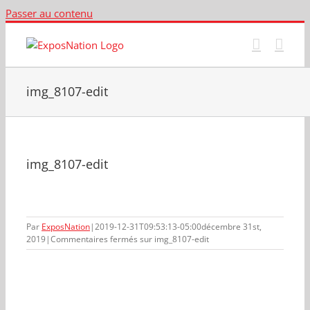
Passer au contenu
img_8107-edit
img_8107-edit
Par
ExposNation
|
2019-12-31T09:53:13-05:00
décembre 31st,
2019
|
Commentaires fermés
sur img_8107-edit