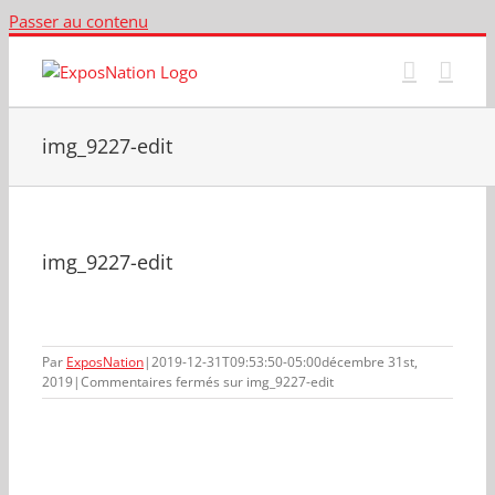
Passer au contenu
img_9227-edit
img_9227-edit
Par
ExposNation
|
2019-12-31T09:53:50-05:00
décembre 31st,
2019
|
Commentaires fermés
sur img_9227-edit