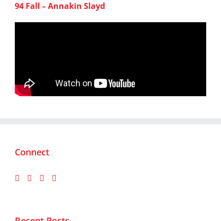
94 Fall – Annakin Slayd
Connect
Recent Posts