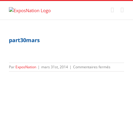
Passer
au
contenu
part30mars
sur
Par
ExposNation
|
mars 31st, 2014
|
Commentaires fermés
part30mars