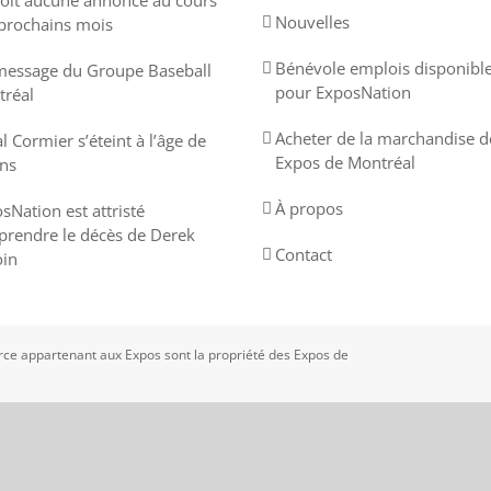
oit aucune annonce au cours
Nouvelles
prochains mois
Bénévole emplois disponibl
essage du Groupe Baseball
pour ExposNation
réal
Acheter de la marchandise d
l Cormier s’éteint à l’âge de
Expos de Montréal
ns
À propos
sNation est attristé
prendre le décès de Derek
Contact
in
e appartenant aux Expos sont la propriété des Expos de