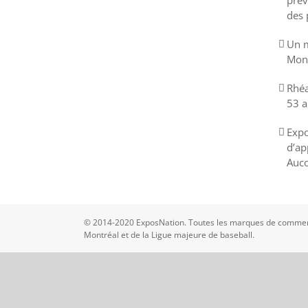
prév
des 
Un m
Mont
Rhéa
53 a
Expo
d’ap
Auco
© 2014-2020 ExposNation. Toutes les marques de commerc
Montréal et de la Ligue majeure de baseball.