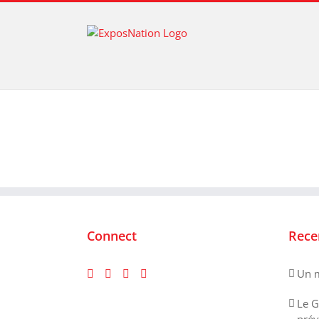
Passer
au
contenu
Connect
Rece
Un m
Le G