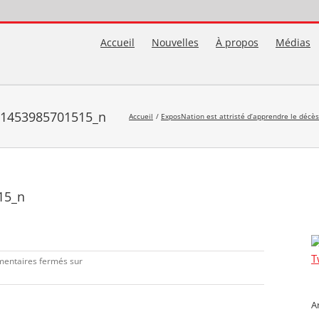
Accueil
Nouvelles
À propos
Médias
21453985701515_n
Accueil
ExposNation est attristé d’apprendre le décè
15_n
T
entaires fermés
sur
A