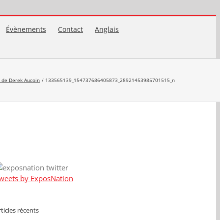
Évènements
Contact
Anglais
s de Derek Aucoin
133565139_154737686405873_28921453985701515_n
weets by ExposNation
rticles récents