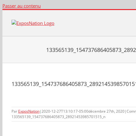
Passer au contenu
133565139_154737686405873_289
133565139_154737686405873_289214539857015
Par
ExposNation
|
2020-12-27T13:10:17-05:00
décembre 27th, 2020
|
Comm
133565139_154737686405873_28921453985701515_n