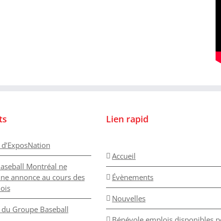
ts
Lien rapid
 d’ExposNation
Accueil
aseball Montréal ne
une annonce au cours des
Évènements
ois
Nouvelles
du Groupe Baseball
Bénévole emplois disponibles p