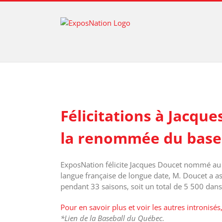
Passer
au
contenu
Voir
l'image
Félicitations à Jacq
agrandie
la renommée du baseb
ExposNation félicite Jacques Doucet nommé au
langue française de longue date, M. Doucet a a
pendant 33 saisons, soit un total de 5 500 dans 
Pour en savoir plus et voir les autres intronisés, 
*Lien de
la Baseball du Québec
.