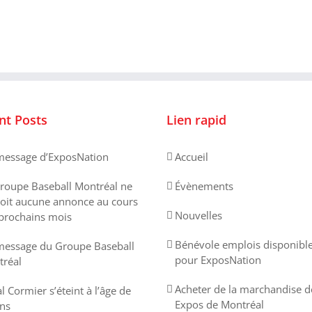
nt Posts
Lien rapid
essage d’ExposNation
Accueil
roupe Baseball Montréal ne
Évènements
oit aucune annonce au cours
Nouvelles
prochains mois
Bénévole emplois disponibl
essage du Groupe Baseball
pour ExposNation
réal
Acheter de la marchandise d
l Cormier s’éteint à l’âge de
Expos de Montréal
ns