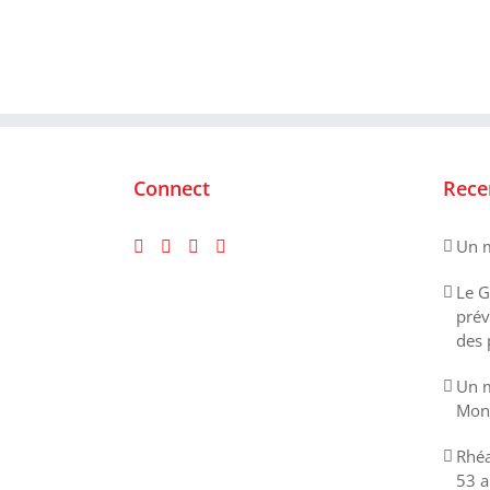
Connect
Rece
Un m
Le G
prév
des 
Un m
Mont
Rhéa
53 a