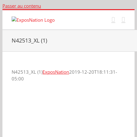
Passer au contenu
N42513_XL (1)
N42513_XL (1)
ExposNation
2019-12-20T18:11:31-
05:00