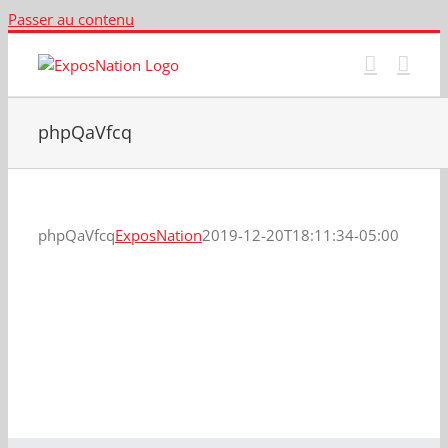
Passer au contenu
phpQaVfcq
phpQaVfcq
ExposNation
2019-12-20T18:11:34-05:00