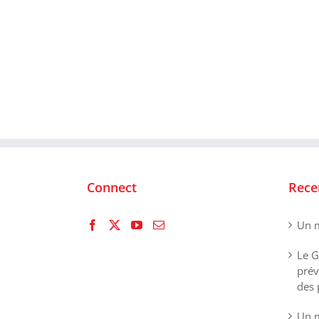
Connect
Rece
Un m
Le G
prév
des 
Un m