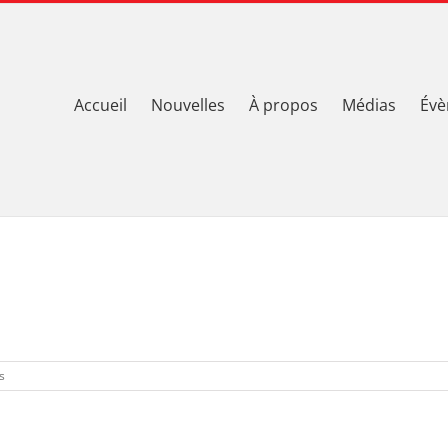
Accueil
Nouvelles
À propos
Médias
Évè
sur
s
impact-
baseball-
montreal