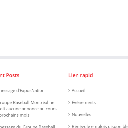
nt Posts
Lien rapid
essage d’ExposNation
Accueil
roupe Baseball Montréal ne
Évènements
oit aucune annonce au cours
Nouvelles
prochains mois
Bénévole emplois disponibl
essage du Groupe Baseball