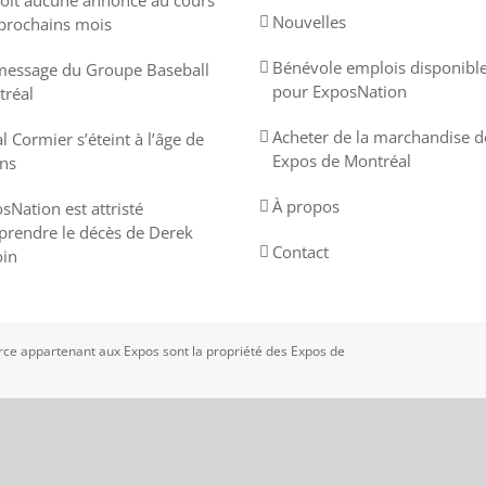
oit aucune annonce au cours
Nouvelles
prochains mois
Bénévole emplois disponibl
essage du Groupe Baseball
pour ExposNation
réal
Acheter de la marchandise d
l Cormier s’éteint à l’âge de
Expos de Montréal
ns
À propos
sNation est attristé
prendre le décès de Derek
Contact
in
e appartenant aux Expos sont la propriété des Expos de