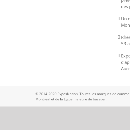
prév
des 
Un m
Mont
Rhéa
53 a
Expo
d’ap
Auco
© 2014-2020 ExposNation. Toutes les marques de commerc
Montréal et de la Ligue majeure de baseball.