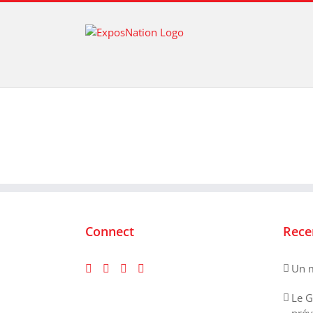
Passer
au
contenu
Connect
Rece
Un m
Le G