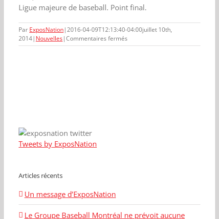
Ligue majeure de baseball. Point final.
Par
ExposNation
|
2016-04-09T12:13:40-04:00
juillet 10th,
sur
2014
|
Nouvelles
|
Commentaires fermés
Pourquoi
les
fans
ont
cessé
d’assister
aux
matchs
Tweets by ExposNation
Articles récents
Un message d’ExposNation
Le Groupe Baseball Montréal ne prévoit aucune