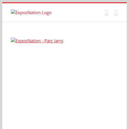
Passer
au
contenu
Voir
l'image
agrandie