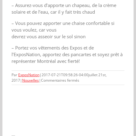
– Assurez-vous d’apporte un chapeau, de la crème
solaire et de l’eau, car il y fait très chaud
– Vous pouvez apporter une chaise confortable si
vous voulez, car vous
devrez vous asseoir sur le sol sinon
– Portez vos vêtements des Expos et de
l’ExposNation, apportez des pancartes et soyez prêt à
représenter Montréal avec fierté!
Par
ExposNation
|
2017-07-21T09:58:26-04:00
juillet 21st,
sur
2017
|
Nouvelles
|
Commentaires fermés
Rappels
importants
pour
l’intronisation
de
Tim
Raines
à
Cooperstown