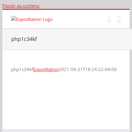
Passer au contenu
php1c34kf
php1c34kf
ExposNation
2021-09-21T18:24:22-04:00