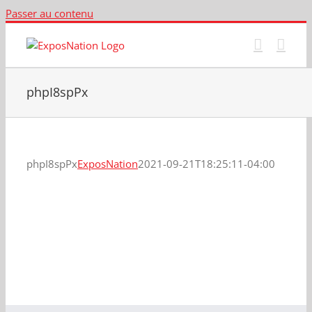
Passer au contenu
phpI8spPx
phpI8spPx
ExposNation
2021-09-21T18:25:11-04:00