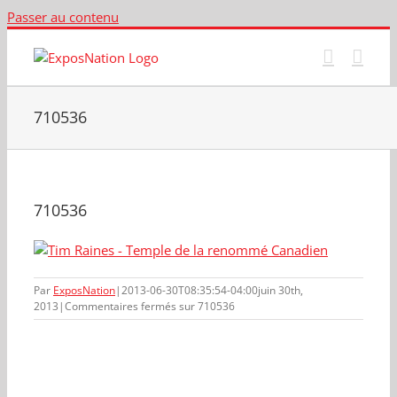
Passer au contenu
710536
710536
Par
ExposNation
|
2013-06-30T08:35:54-04:00
juin 30th,
2013
|
Commentaires fermés
sur 710536