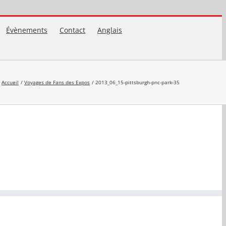
Évènements
Contact
Anglais
Accueil
Voyages de Fans des Expos
2013_06_15-pittsburgh-pnc-park-35