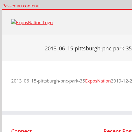
Passer au contenu
2013_06_15-pittsburgh-pnc-park-35
2013_06_15-pittsburgh-pnc-park-35
ExposNation
2019-12-2
Connect
Recent Pos