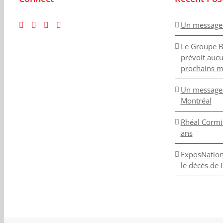
Un message
Le Groupe B
prévoit auc
prochains m
Un message 
Montréal
Rhéal Cormie
ans
ExposNation 
le décès de