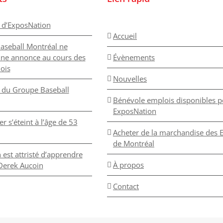
 d’ExposNation
Accueil
aseball Montréal ne
une annonce au cours des
Évènements
ois
Nouvelles
du Groupe Baseball
Bénévole emplois disponibles p
ExposNation
r s’éteint à l’âge de 53
Acheter de la marchandise des 
de Montréal
est attristé d’apprendre
À propos
 Derek Aucoin
Contact