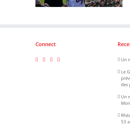
Connect
Rece
Un m
Le G
prév
des 
Un m
Mont
Rhéa
53 a