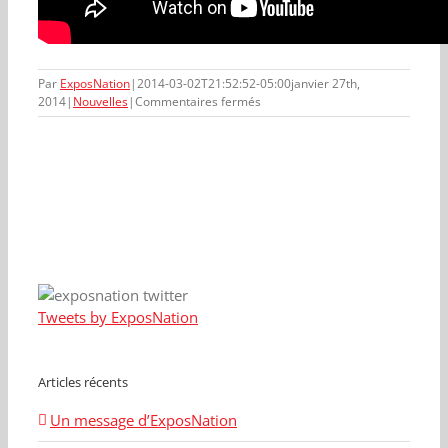
Par
ExposNation
|
2014-03-02T21:52:52-05:00
janvier 27th,
sur
2014
|
Nouvelles
|
Commentaires fermés
Les
Expos
de
1994
Honorés
à
New
York
Tweets by ExposNation
Articles récents
Un message d’ExposNation