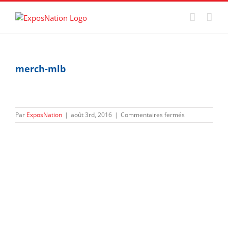
Passer
au
contenu
merch-mlb
sur
Par
ExposNation
|
août 3rd, 2016
|
Commentaires fermés
merch-
mlb