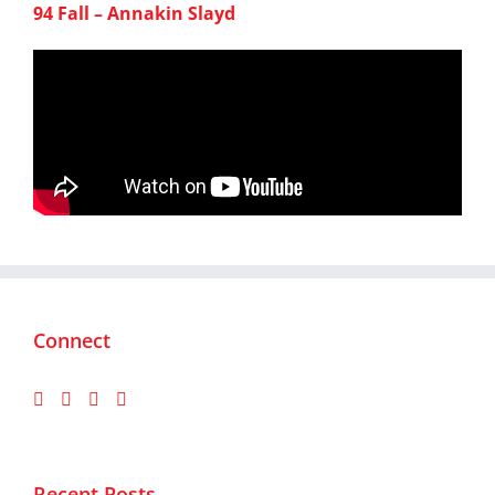
94 Fall – Annakin Slayd
Connect
Recent Posts