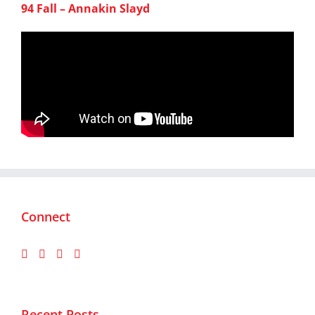
94 Fall – Annakin Slayd
Connect
Recent Posts