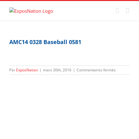
Passer
au
contenu
AMC14 0328 Baseball 0581
sur
Par
ExposNation
|
mars 30th, 2016
|
Commentaires fermés
AMC14
0328
Baseball
0581