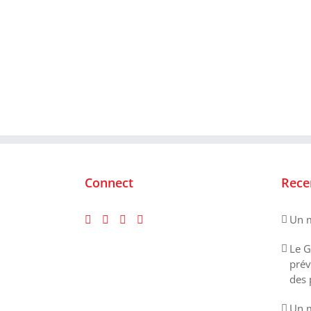
Connect
Rece
Un m
Le G
prév
des 
Un m