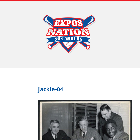
Passer
au
contenu
jackie-04